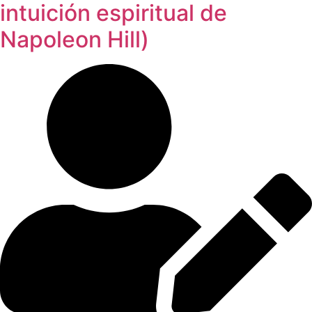
intuición espiritual de
Napoleon Hill)