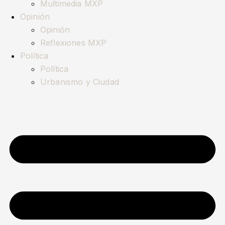
Multimedia MXP
Opinión
Opinión
Reflexiones MXP
Política
Política
Urbanismo y Ciudad