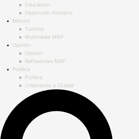
Educación
Desarrollo Humano
México
Turismo
Multimedia MXP
Opinión
Opinión
Reflexiones MXP
Política
Política
Urbanismo y Ciudad