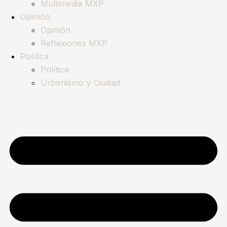
Multimedia MXP
Opinión
Opinión
Reflexiones MXP
Política
Política
Urbanismo y Ciudad