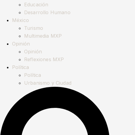
Educación
Desarrollo Humano
México
Turismo
Multimedia MXP
Opinión
Opinión
Reflexiones MXP
Política
Política
Urbanismo y Ciudad