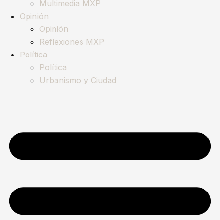
Multimedia MXP
Opinión
Opinión
Reflexiones MXP
Política
Política
Urbanismo y Ciudad