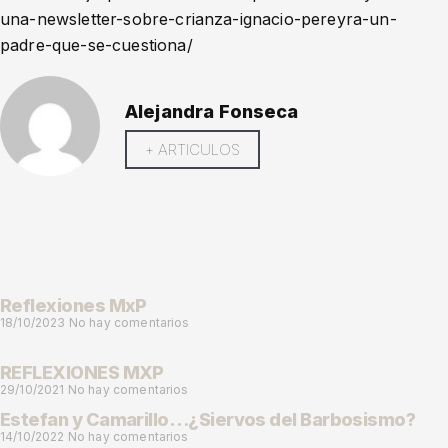
una-newsletter-sobre-crianza-ignacio-pereyra-un-
padre-que-se-cuestiona/
Alejandra Fonseca
+ ARTICULOS
Reflexiones MxP
18/10/2023
No hay comentarios
REFLEXIONES MXP
29/10/2021
No hay comentarios
Estefan y Camarillo…¿Siervos del Barbosismo?
14/10/2022
No hay comentarios