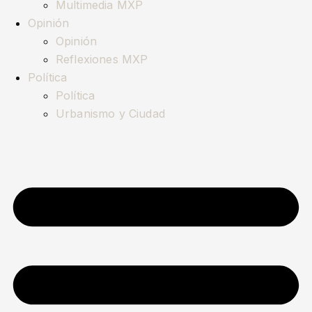
Multimedia MXP
Opinión
Opinión
Reflexiones MXP
Política
Política
Urbanismo y Ciudad