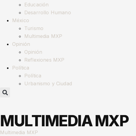
Educación
Desarrollo Humano
México
Turismo
Multimedia MXP
Opinión
Opinión
Reflexiones MXP
Política
Política
Urbanismo y Ciudad
MULTIMEDIA MXP
Multimedia MXP