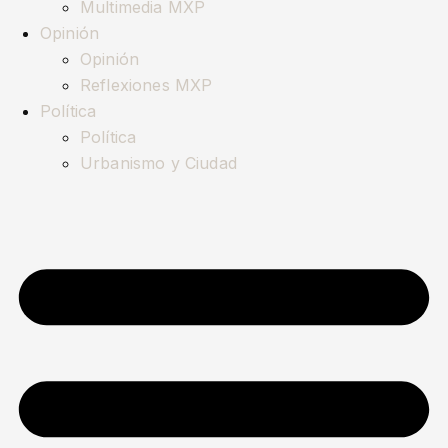
Multimedia MXP
Opinión
Opinión
Reflexiones MXP
Política
Política
Urbanismo y Ciudad