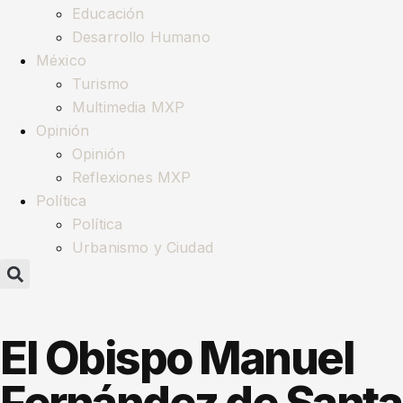
Educación
Desarrollo Humano
México
Turismo
Multimedia MXP
Opinión
Opinión
Reflexiones MXP
Política
Política
Urbanismo y Ciudad
El Obispo Manuel