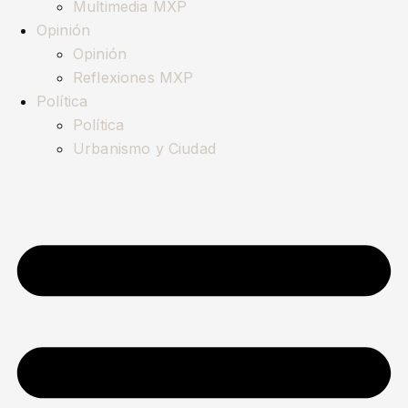
Multimedia MXP
Opinión
Opinión
Reflexiones MXP
Política
Política
Urbanismo y Ciudad