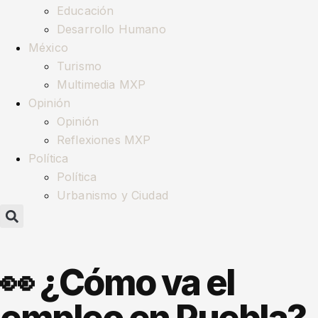
Educación
Desarrollo Humano
México
Turismo
Multimedia MXP
Opinión
Opinión
Reflexiones MXP
Política
Política
Urbanismo y Ciudad
👀 ¿Cómo va el