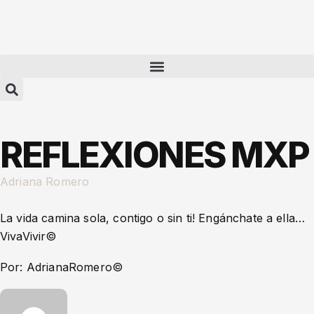
REFLEXIONES MXP
Adriana Romero
La vida camina sola, contigo o sin ti! Engánchate a ella…
VivaVivir©️
Por: AdrianaRomero©️