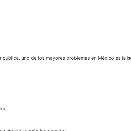
ica pública, uno de los mayores problemas en México es la
b
ece.
 en círculos según los pecados.