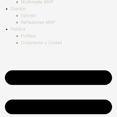
Multimedia MXP
Opinión
Opinión
Reflexiones MXP
Política
Política
Urbanismo y Ciudad