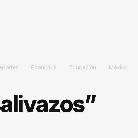
eportes
Economía
Educación
México
salivazos”