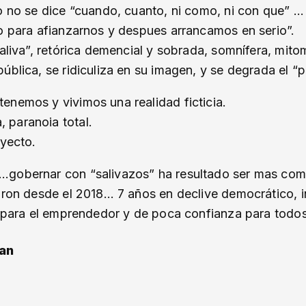
o no se dice “cuando, cuanto, ni como, ni con que” …
ño para afianzarnos y despues arrancamos en serio”.
saliva”, retórica demencial y sobrada, somnífera, mit
blica, se ridiculiza en su imagen, y se degrada el “p
enemos y vivimos una realidad ficticia.
 paranoia total.
ayecto.
…gobernar con “salivazos” ha resultado ser mas como
aron desde el 2018… 7 años en declive democrático, in
as para el emprendedor y de poca confianza para todo
ran