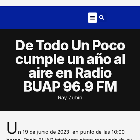
ARTE Y CULTURA
De Todo Un Poco
cumple un año al
aire en Radio
BUAP 96.9 FM
Ray Zubiri
U
n 19 de junio de 2023, en punto de las 10:00