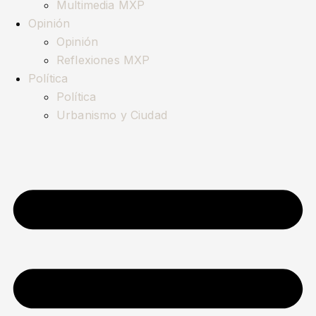
Multimedia MXP
Opinión
Opinión
Reflexiones MXP
Política
Política
Urbanismo y Ciudad