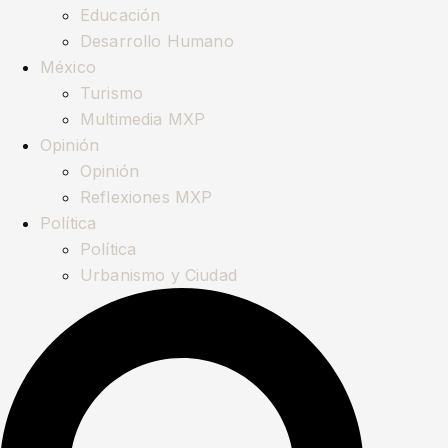
Educación
Desarrollo Humano
México
Turismo
Multimedia MXP
Opinión
Opinión
Reflexiones MXP
Política
Política
Urbanismo y Ciudad