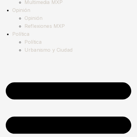
Multimedia MXP
Opinión
Opinión
Reflexiones MXP
Política
Política
Urbanismo y Ciudad