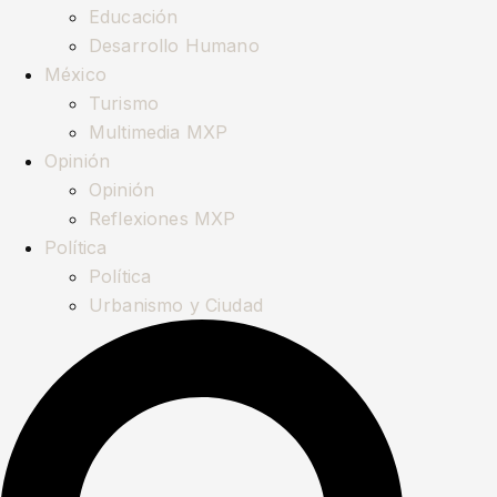
Educación
Desarrollo Humano
México
Turismo
Multimedia MXP
Opinión
Opinión
Reflexiones MXP
Política
Política
Urbanismo y Ciudad