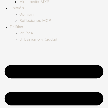
Multimedia MXP
Opinión
Opinión
Reflexiones MXP
Política
Política
Urbanismo y Ciudad