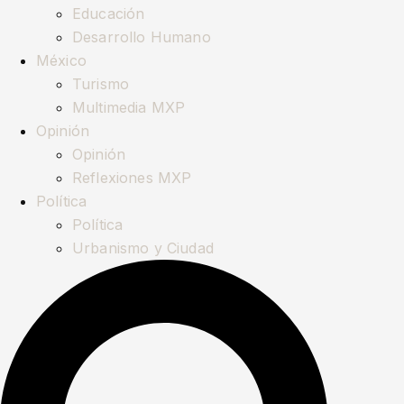
Educación
Desarrollo Humano
México
Turismo
Multimedia MXP
Opinión
Opinión
Reflexiones MXP
Política
Política
Urbanismo y Ciudad